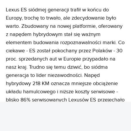
Lexus ES siódmej generacji trafił w końcu do
Europy, trochę to trwało, ale zdecydowanie było
warto. Zbudowany na nowej platformie, oferowany
z napędem hybrydowym stał się ważnym
elementem budowania rozpoznawalności marki. Co
ciekawe - ES został pokochany przez Polaków - 30
proc. sprzedanych aut w Europie przypadało na
nasz kraj. Trudno się temu dziwić, bo siódma
generacja to lider niezawodności. Napęd
hybrydowy 218 KM oznacza mniejsze obciążenie
układu hamulcowego i niższe koszty serwisowe -
blisko 86% serwisowanych Lexusów ES przejechało
ponad 100 tys. km bez wymiany fabrycznych
klocków hamulcowych, a prawie 20% dojechało na
pierwszych klockach do 150 tys. km. To