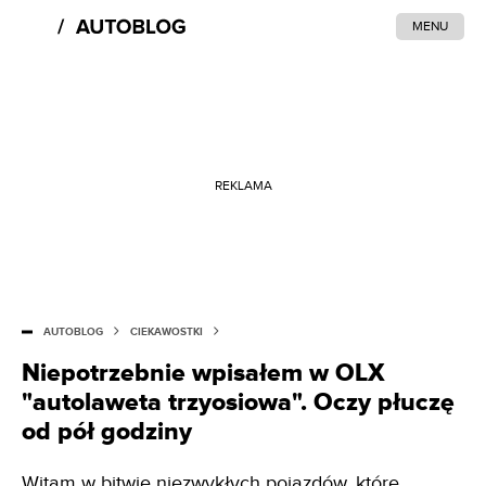
MENU
REKLAMA
AUTOBLOG
CIEKAWOSTKI
Niepotrzebnie wpisałem w OLX
"autolaweta trzyosiowa". Oczy płuczę
od pół godziny
Witam w bitwie niezwykłych pojazdów, które