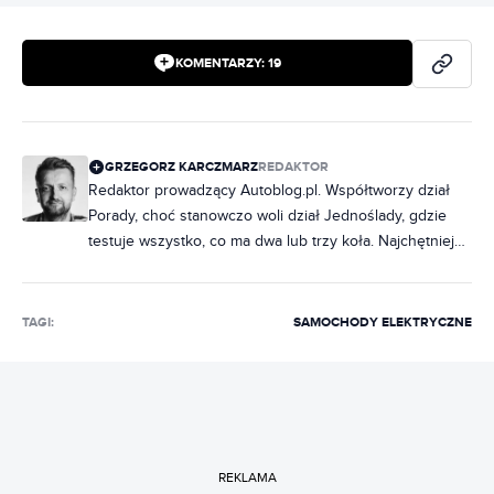
KOMENTARZY:
19
GRZEGORZ KARCZMARZ
REDAKTOR
Redaktor prowadzący Autoblog.pl. Współtworzy dział
Porady, choć stanowczo woli dział Jednoślady, gdzie
testuje wszystko, co ma dwa lub trzy koła. Najchętniej
jeździłby na co dzień Piaggio Ape, bo uważa, że koła z
doczepionym dachem to wystarczający środek
transportu. W połowie życia postanowił zostać
TAGI:
SAMOCHODY ELEKTRYCZNE
dziennikarzem motoryzacyjnym i mu się udało. Pracował
i wciąż współpracuje z DEKRA, a gdy nie ma go na
Autoblogu, to jeździ po Polsce przeprowadzając audyty.
REKLAMA