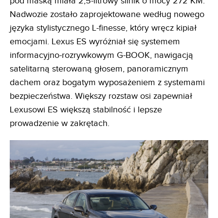
pod maską miała 2,5-litrowy silnik o mocy 272 KM.
Nadwozie zostało zaprojektowane według nowego
języka stylistycznego L-finesse, który wręcz kipiał
emocjami. Lexus ES wyróżniał się systemem
informacyjno-rozrywkowym G-BOOK, nawigacją
satelitarną sterowaną głosem, panoramicznym
dachem oraz bogatym wyposażeniem z systemami
bezpieczeństwa. Większy rozstaw osi zapewniał
Lexusowi ES większą stabilność i lepsze
prowadzenie w zakrętach.