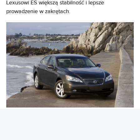
Lexusowi ES większą stabilność i lepsze
prowadzenie w zakrętach.
Szósta generacja przybyła na rynek w 2012 r. To
właśnie w niej zadebiutował napęd hybrydowy z
bezstopniową skrzynią eCVT. To była rewolucja -