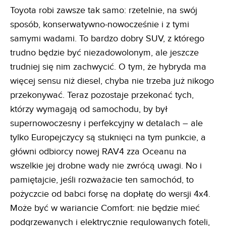
Toyota robi zawsze tak samo: rzetelnie, na swój
sposób, konserwatywno-nowocześnie i z tymi
samymi wadami. To bardzo dobry SUV, z którego
trudno będzie być niezadowolonym, ale jeszcze
trudniej się nim zachwycić. O tym, że hybryda ma
więcej sensu niż diesel, chyba nie trzeba już nikogo
przekonywać. Teraz pozostaje przekonać tych,
którzy wymagają od samochodu, by był
supernowoczesny i perfekcyjny w detalach – ale
tylko Europejczycy są stuknięci na tym punkcie, a
główni odbiorcy nowej RAV4 zza Oceanu na
wszelkie jej drobne wady nie zwrócą uwagi. No i
pamiętajcie, jeśli rozważacie ten samochód, to
pożyczcie od babci forsę na dopłatę do wersji 4x4.
Może być w wariancie Comfort: nie będzie mieć
podgrzewanych i elektrycznie regulowanych foteli,