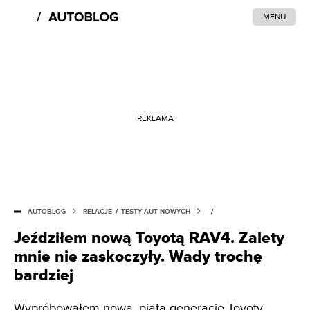
MENU
REKLAMA
AUTOBLOG
RELACJE
/
TESTY AUT NOWYCH
/
Jeździłem nową Toyotą RAV4. Zalety
mnie nie zaskoczyły. Wady trochę
bardziej
Wypróbowałem nową, piątą generację Toyoty