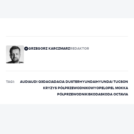
GRZEGORZ KARCZMARZ
REDAKTOR
TAGI:
AUDI
AUDI Q3
DACIA
DACIA DUSTER
HYUNDAI
HYUNDAI TUCSON
KRYZYS PÓŁPRZEWODNIKOWY
OPEL
OPEL MOKKA
PÓŁPRZEWODNIKI
SKODA
SKODA OCTAVIA