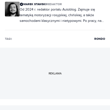
MAREK STAWSKI
REDAKTOR
Od 2024 r. redaktor portalu Autoblog. Zajmuje się
tematyką motoryzacji rosyjskiej, chińskiej, a także
samochodami klasycznymi i nietypowymi. Po pracy, na
imprezach porywa towarzystwo ciekawostkami o
fabrycznych oznaczeniach radzieckich samochodów.
Miłośnik włoskiej motoryzacji, hawajskich koszul i
TAGI:
RONDO
wszystkiego, co smakuje miętą.
REKLAMA