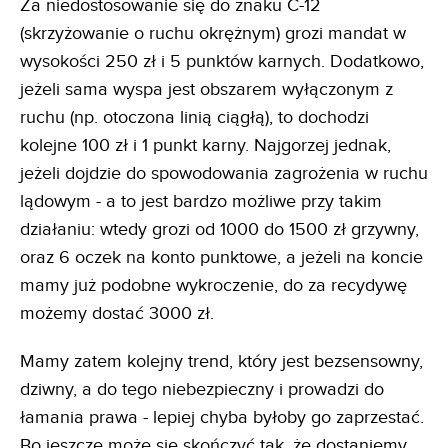
Za niedostosowanie się do znaku C-12
(skrzyżowanie o ruchu okrężnym) grozi mandat w
wysokości 250 zł i 5 punktów karnych. Dodatkowo,
jeżeli sama wyspa jest obszarem wyłączonym z
ruchu (np. otoczona linią ciągłą), to dochodzi
kolejne 100 zł i 1 punkt karny. Najgorzej jednak,
jeżeli dojdzie do spowodowania zagrożenia w ruchu
lądowym - a to jest bardzo możliwe przy takim
działaniu: wtedy grozi od 1000 do 1500 zł grzywny,
oraz 6 oczek na konto punktowe, a jeżeli na koncie
mamy już podobne wykroczenie, do za recydywę
możemy dostać 3000 zł.
Mamy zatem kolejny trend, który jest bezsensowny,
dziwny, a do tego niebezpieczny i prowadzi do
łamania prawa - lepiej chyba byłoby go zaprzestać.
Bo jeszcze może się skończyć tak, że dostaniemy