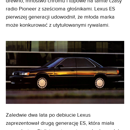
drewno, mnóstwo chromu i topowe na tamte czasy
radio Pioneer z sześcioma głośnikami. Lexus ES
pierwszej generacji udowodnił, że młoda marka
może konkurować z utytułowanymi rywalami.
Zaledwie dwa lata po debiucie Lexus
zaprezentował drugą generację ES, która miała