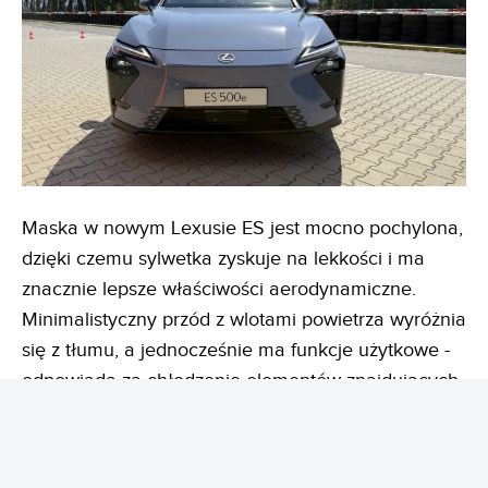
Maska w nowym Lexusie ES jest mocno pochylona,
dzięki czemu sylwetka zyskuje na lekkości i ma
znacznie lepsze właściwości aerodynamiczne.
Minimalistyczny przód z wlotami powietrza wyróżnia
się z tłumu, a jednocześnie ma funkcje użytkowe -
odpowiada za chłodzenie elementów znajdujących
się pod maską. Sylwetce jest bliżej do liftbacka niż
sedana, dzięki czemu samochód przecina
powietrze niczym strzała.