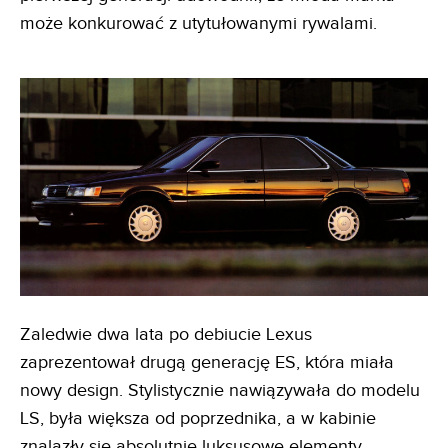
może konkurować z utytułowanymi rywalami.
Zaledwie dwa lata po debiucie Lexus
zaprezentował drugą generację ES, która miała
nowy design. Stylistycznie nawiązywała do modelu
LS, była większa od poprzednika, a w kabinie
znalazły się absolutnie luksusowe elementy