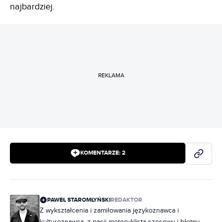
najbardziej.
REKLAMA
KOMENTARZE:
2
PAWEŁ STAROMŁYŃSKI
REDAKTOR
Z wykształcenia i zamiłowania językoznawca i
kulturoznawca, z pasji motocyklista szosowy i błotny.