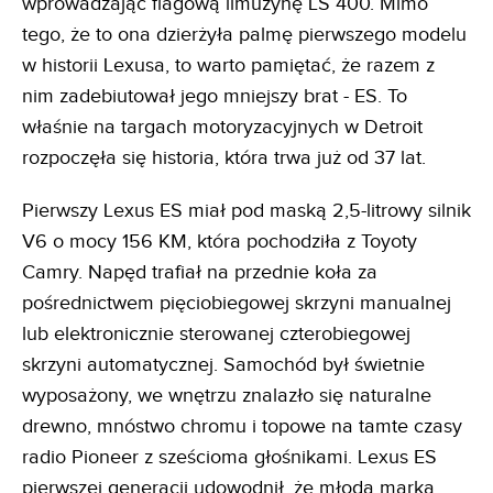
wprowadzając flagową limuzynę LS 400. Mimo
tego, że to ona dzierżyła palmę pierwszego modelu
w historii Lexusa, to warto pamiętać, że razem z
nim zadebiutował jego mniejszy brat - ES. To
właśnie na targach motoryzacyjnych w Detroit
rozpoczęła się historia, która trwa już od 37 lat.
Pierwszy Lexus ES miał pod maską 2,5-litrowy silnik
V6 o mocy 156 KM, która pochodziła z Toyoty
Camry. Napęd trafiał na przednie koła za
pośrednictwem pięciobiegowej skrzyni manualnej
lub elektronicznie sterowanej czterobiegowej
skrzyni automatycznej. Samochód był świetnie
wyposażony, we wnętrzu znalazło się naturalne
drewno, mnóstwo chromu i topowe na tamte czasy
radio Pioneer z sześcioma głośnikami. Lexus ES
pierwszej generacji udowodnił, że młoda marka