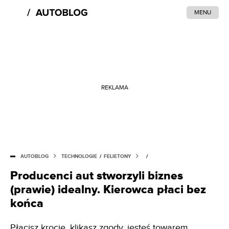
MENU
REKLAMA
AUTOBLOG
TECHNOLOGIE
/
FELIETONY
/
Producenci aut stworzyli biznes
(prawie) idealny. Kierowca płaci bez
końca
Płacisz krocie, klikasz zgody, jesteś towarem.