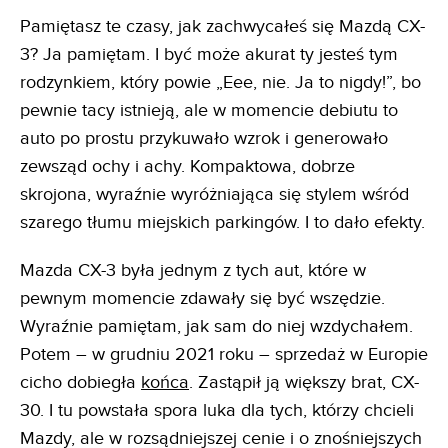
Pamiętasz te czasy, jak zachwycałeś się Mazdą CX-
3? Ja pamiętam. I być może akurat ty jesteś tym
rodzynkiem, który powie „Eee, nie. Ja to nigdy!”, bo
pewnie tacy istnieją, ale w momencie debiutu to
auto po prostu przykuwało wzrok i generowało
zewsząd ochy i achy. Kompaktowa, dobrze
skrojona, wyraźnie wyróżniająca się stylem wśród
szarego tłumu miejskich parkingów. I to dało efekty.
Mazda CX-3 była jednym z tych aut, które w
pewnym momencie zdawały się być wszędzie.
Wyraźnie pamiętam, jak sam do niej wzdychałem.
Potem – w grudniu 2021 roku – sprzedaż w Europie
cicho dobiegła
końca
. Zastąpił ją większy brat, CX-
30. I tu powstała spora luka dla tych, którzy chcieli
Mazdy, ale w rozsądniejszej cenie i o znośniejszych