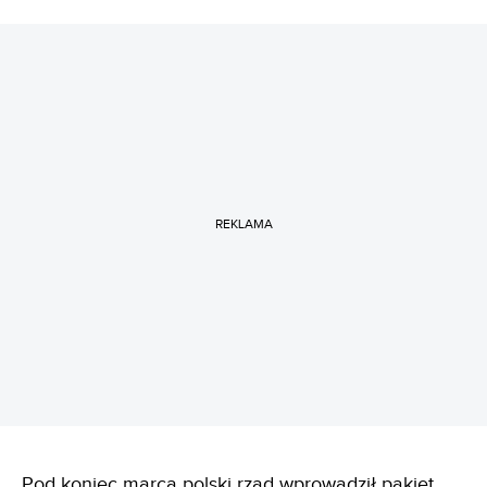
REKLAMA
Pod koniec marca polski rząd wprowadził pakiet