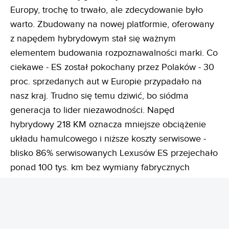
Europy, trochę to trwało, ale zdecydowanie było
warto. Zbudowany na nowej platformie, oferowany
z napędem hybrydowym stał się ważnym
elementem budowania rozpoznawalności marki. Co
ciekawe - ES został pokochany przez Polaków - 30
proc. sprzedanych aut w Europie przypadało na
nasz kraj. Trudno się temu dziwić, bo siódma
generacja to lider niezawodności. Napęd
hybrydowy 218 KM oznacza mniejsze obciążenie
układu hamulcowego i niższe koszty serwisowe -
blisko 86% serwisowanych Lexusów ES przejechało
ponad 100 tys. km bez wymiany fabrycznych
klocków hamulcowych, a prawie 20% dojechało na
pierwszych klockach do 150 tys. km. To
niesamowity wynik, który potwierdza wysoką jakość
marki, za którą Polacy cenią Lexusa.