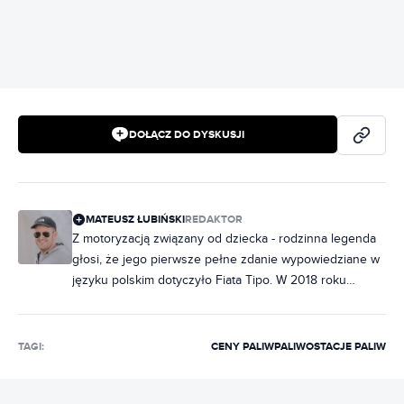
DOŁĄCZ DO DYSKUSJI
MATEUSZ ŁUBIŃSKI
REDAKTOR
Z motoryzacją związany od dziecka - rodzinna legenda
głosi, że jego pierwsze pełne zdanie wypowiedziane w
języku polskim dotyczyło Fiata Tipo. W 2018 roku
rozpoczął współpracę z redakcją tygodnika Motor, a
przez kilka ostatnich lat pisał dla Wyboru Kierowców.
Specjalizuje się w prezentowaniu i testowaniu
TAGI:
CENY PALIW
PALIWO
STACJE PALIW
motoryzacyjnych nowości, ale graciarstwo też nie jest
mu obce. W swoim garażu trzyma między innymi