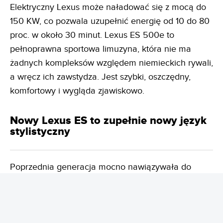
Elektryczny Lexus może naładować się z mocą do
150 KW, co pozwala uzupełnić energię od 10 do 80
proc. w około 30 minut. Lexus ES 500e to
pełnoprawna sportowa limuzyna, która nie ma
żadnych kompleksów względem niemieckich rywali,
a wręcz ich zawstydza. Jest szybki, oszczędny,
komfortowy i wygląda zjawiskowo.
Nowy Lexus ES to zupełnie nowy język
stylistyczny
Poprzednia generacja mocno nawiązywała do
Toyoty Camry, co nie było niczym złym, ale nowej
nie da się pomylić z żadnym innym modelem.
Zniknął ogromny grill na rzecz minimalistycznego
przodu. Sylwetka jest bardziej aerodynamiczna,