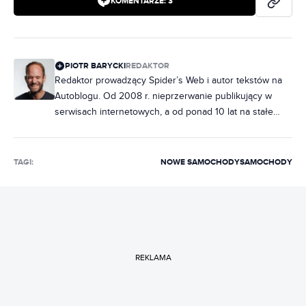
KOMENTARZE:
3
PIOTR BARYCKI
REDAKTOR
Redaktor prowadzący Spider’s Web i autor tekstów na
Autoblogu. Od 2008 r. nieprzerwanie publikujący w
serwisach internetowych, a od ponad 10 lat na stałe
związany z Grupą Spider’s Web. Regularnie pisze o tym,
co go fascynuje - o smart domu, zegarkach sportowych,
motoryzacji i… rowerach. Do tej pory napisał setki
TAGI:
NOWE SAMOCHODY
SAMOCHODY
recenzji i - uwaga - większość sprzętów, które
rekomendował, później sam sobie kupił.
REKLAMA