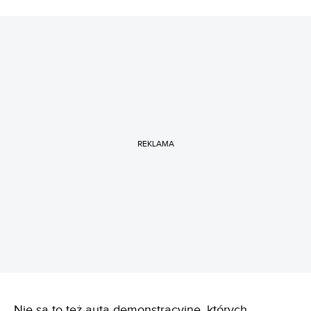
REKLAMA
Nie są to też auta demonstracyjne, których