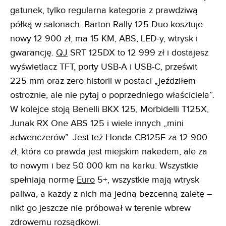
gatunek, tylko regularna kategoria z prawdziwą
półką w
salonach
.
Barton
Rally 125 Duo kosztuje
nowy 12 900 zł, ma 15 KM, ABS, LED-y, wtrysk i
gwarancję.
QJ
SRT 125DX to 12 999 zł i dostajesz
wyświetlacz TFT, porty USB-A i USB-C, prześwit
225 mm oraz zero historii w postaci „jeździłem
ostrożnie, ale nie pytaj o poprzedniego właściciela”.
W kolejce stoją Benelli BKX 125, Morbidelli T125X,
Junak RX One ABS 125 i wiele innych „mini
adwenczerów”. Jest też Honda CB125F za 12 900
zł, która co prawda jest miejskim nakedem, ale za
to nowym i bez 50 000 km na karku. Wszystkie
spełniają normę
Euro
5+, wszystkie mają wtrysk
paliwa, a każdy z nich ma jedną bezcenną zaletę –
nikt go jeszcze nie próbował w terenie wbrew
zdrowemu rozsądkowi.