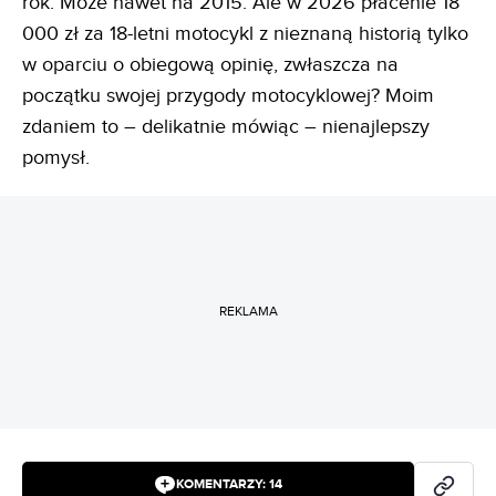
rok. Może nawet na 2015. Ale w 2026 płacenie 18
000 zł za 18-letni motocykl z nieznaną historią tylko
w oparciu o obiegową opinię, zwłaszcza na
początku swojej przygody motocyklowej? Moim
zdaniem to – delikatnie mówiąc – nienajlepszy
pomysł.
REKLAMA
KOMENTARZY:
14