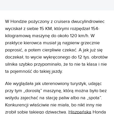
W Hondzie pożyczony z cruisera dwucylindrowiec
wyciskał z siebie 15 KM, którymi rozpędzał 154-
kilogramową maszynę do około 120 km/h. W
praktyce kierowca musiał ją najpierw grzecznie
poprosić, a potem cierpliwie czekać. A jak już się
doczekał, to wycie wykręconego do 12 tys. obrotów
silnika szybko przypominało, że to nie ta klasa i nie
ta pojemność do takiej jazdy.
Ale wyglądała jak uterenowiony turystyk, udając
przy tym „dorosłą” maszynę, którą można było bez
wstydu zajechać na stację paliw albo na „spota”.
Konkurencji właściwie nie miała, bo nikt inny nie
zrobił sobie takiego dziwactwa.
Hiszpańska
Honda