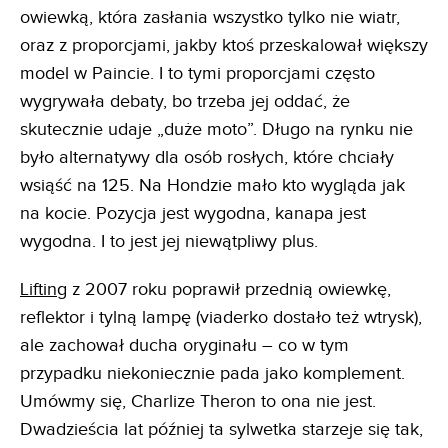
owiewką, która zasłania wszystko tylko nie wiatr,
oraz z proporcjami, jakby ktoś przeskalował większy
model w Paincie. I to tymi proporcjami często
wygrywała debaty, bo trzeba jej oddać, że
skutecznie udaje „duże moto”. Długo na rynku nie
było alternatywy dla osób rosłych, które chciały
wsiąść na 125. Na Hondzie mało kto wygląda jak
na kocie. Pozycja jest wygodna, kanapa jest
wygodna. I to jest jej niewątpliwy plus.
Lifting
z 2007 roku poprawił przednią owiewkę,
reflektor i tylną lampę (viaderko dostało też wtrysk),
ale zachował ducha oryginału – co w tym
przypadku niekoniecznie pada jako komplement.
Umówmy się, Charlize Theron to ona nie jest.
Dwadzieścia lat później ta sylwetka starzeje się tak,