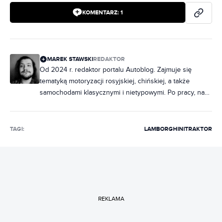
KOMENTARZ:
1
MAREK STAWSKI
REDAKTOR
Od 2024 r. redaktor portalu Autoblog. Zajmuje się
tematyką motoryzacji rosyjskiej, chińskiej, a także
samochodami klasycznymi i nietypowymi. Po pracy, na
imprezach porywa towarzystwo ciekawostkami o
fabrycznych oznaczeniach radzieckich samochodów.
Miłośnik włoskiej motoryzacji, hawajskich koszul i
TAGI:
LAMBORGHINI
TRAKTOR
wszystkiego, co smakuje miętą.
REKLAMA