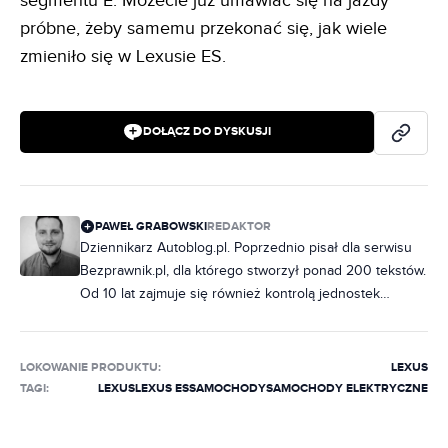
segmentu E. Możecie już umawiać się na jazdy
próbne, żeby samemu przekonać się, jak wiele
zmieniło się w Lexusie ES.
DOŁĄCZ DO DYSKUSJI
PAWEŁ GRABOWSKI
REDAKTOR
Dziennikarz Autoblog.pl. Poprzednio pisał dla serwisu
Bezprawnik.pl, dla którego stworzył ponad 200 tekstów.
Od 10 lat zajmuje się również kontrolą jednostek
samorządowych, ale od zawsze jego marzeniem było
pisać na tematy motoryzacyjne. Do redakcji dołączył w
październiku 2020 r. Specjalizuje się w zdjęciach
LOKOWANIE PRODUKTU
:
LEXUS
szpiegowskich, wizualizacjach, modelach marki BMW
TAGI:
LEXUS
LEXUS ES
SAMOCHODY
SAMOCHODY ELEKTRYCZNE
oraz zmianach w prawie, które bezpośrednio wpływają
na motoryzacyjny świat. Obudzony w nocy potrafi