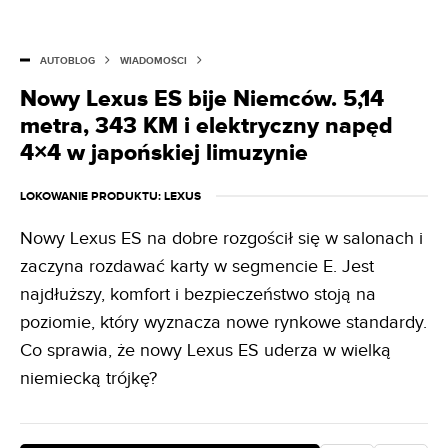
wymienić zalety poszczególnych silników niemieckiej
marki. Potrafi wydobyć z czeluści internetu informację
na dowolny temat. Jeździ ostatnim klasycznym BMW, ale
AUTOBLOG
WIADOMOŚCI
nocami marzy o BMW X6.
Nowy Lexus ES bije Niemców. 5,14
metra, 343 KM i elektryczny napęd
4×4 w japońskiej limuzynie
LOKOWANIE PRODUKTU
: LEXUS
Nowy Lexus ES na dobre rozgościł się w salonach i
zaczyna rozdawać karty w segmencie E. Jest
najdłuższy, komfort i bezpieczeństwo stoją na
poziomie, który wyznacza nowe rynkowe standardy.
Co sprawia, że nowy Lexus ES uderza w wielką
niemiecką trójkę?