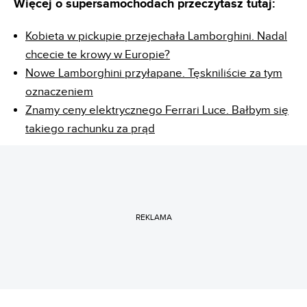
Więcej o supersamochodach przeczytasz tutaj:
Kobieta w pickupie przejechała Lamborghini. Nadal
chcecie te krowy w Europie?
Nowe Lamborghini przyłapane. Tęskniliście za tym
oznaczeniem
Znamy ceny elektrycznego Ferrari Luce. Bałbym się
takiego rachunku za prąd
REKLAMA