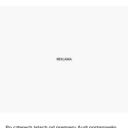
REKLAMA
Po czterech latach od premiery Audi postanowiło