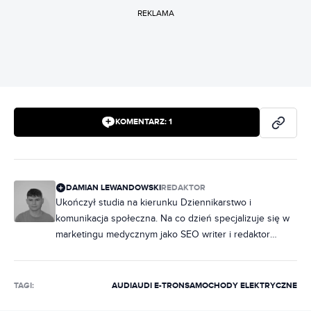
REKLAMA
KOMENTARZ:
1
DAMIAN LEWANDOWSKI
REDAKTOR
Ukończył studia na kierunku Dziennikarstwo i
komunikacja społeczna. Na co dzień specjalizuje się w
marketingu medycznym jako SEO writer i redaktor
tekstu, ale to motoryzacja zajmuje specjalne miejsce w
jego sercu już od najmłodszych lat. W wolnych chwilach
rozwija pasję do fotografii, wykonując sesje zdjęciowe
TAGI:
AUDI
AUDI E-TRON
SAMOCHODY ELEKTRYCZNE
samochodów sportowych. W swoim portfolio ma