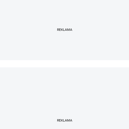
dziesiątki współczesnych modeli Ferrari, Lamborghini i
Porsche. Kocha lotnictwo, dlatego weekendami potrafi
godzinami szybować po cyfrowym niebie.
REKLAMA
REKLAMA