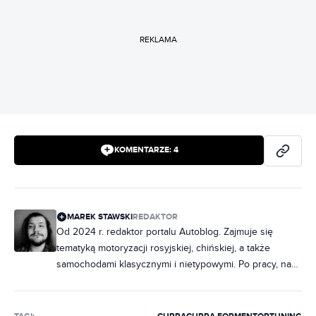
REKLAMA
KOMENTARZE:
4
MAREK STAWSKI
REDAKTOR
Od 2024 r. redaktor portalu Autoblog. Zajmuje się
tematyką motoryzacji rosyjskiej, chińskiej, a także
samochodami klasycznymi i nietypowymi. Po pracy, na
imprezach porywa towarzystwo ciekawostkami o
fabrycznych oznaczeniach radzieckich samochodów.
Miłośnik włoskiej motoryzacji, hawajskich koszul i