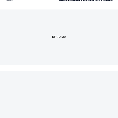
TAGI:
CUPRA
CUPRA FORMENTOR
TUNING
wszystkiego, co smakuje miętą.
REKLAMA