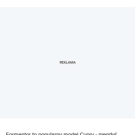
REKLAMA
Formentor to popularny model Cupry - niegdyś