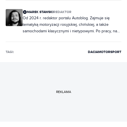
MAREK STAWSKI
REDAKTOR
Od 2024 r. redaktor portalu Autoblog. Zajmuje się
tematyką motoryzacji rosyjskiej, chińskiej, a także
samochodami klasycznymi i nietypowymi. Po pracy, na
imprezach porywa towarzystwo ciekawostkami o
fabrycznych oznaczeniach radzieckich samochodów.
Miłośnik włoskiej motoryzacji, hawajskich koszul i
TAGI:
DACIA
MOTORSPORT
wszystkiego, co smakuje miętą.
REKLAMA