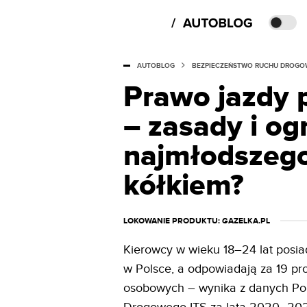
AUTOBLOG
BEZPIECZEŃSTWO RUCHU DROG
Prawo jazdy 
– zasady i og
najmłodszego
kółkiem?
LOKOWANIE PRODUKTU
: GAZELKA.PL
Kierowcy w wieku 18–24 lat posiad
w Polsce, a odpowiadają za 19 
osobowych – wynika z danych Po