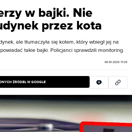
erzy w bajki. Nie
udynek przez kota
ynek, ale tłumaczyła się kotem, który wbiegł jej na
powiadać takie bajki. Policjanci sprawdzili monitoring.
06.10.2025 17:24
IONYCH ŹRÓDEŁ W GOOGLE