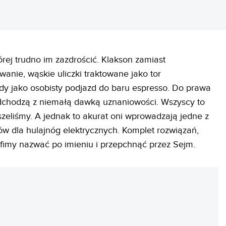
rej trudno im zazdrościć. Klakson zamiast
anie, wąskie uliczki traktowane jako tor
dy jako osobisty podjazd do baru espresso. Do prawa
dchodzą z niemałą dawką uznaniowości. Wszyscy to
szeliśmy. A jednak to akurat oni wprowadzają jedne z
ów dla hulajnóg elektrycznych. Komplet rozwiązań,
afimy nazwać po imieniu i przepchnąć przez Sejm.
REKLAMA