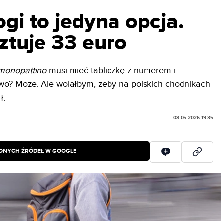
gi to jedyna opcja.
ztuje 33 euro
monopattino
musi mieć tabliczkę z numerem i
o? Może. Ale wolałbym, żeby na polskich chodnikach
ł.
08.05.2026 19:35
IONYCH ŹRÓDEŁ W GOOGLE