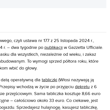
ego, czyli ustawa nr 177 z 25 listopada 2024 r.,
24 r. – dwa tygodnie po
publikacji
w Gazzetta Ufficiale.
asku dla wszystkich, niezależnie od wieku, i zakaz
abudowanym. To wymogi sprzed półtora roku, które
ikom wbić do głowy.
t datą operatywną dla
tabliczki
(Włosi nazywają ją
Przepisy wchodzą w życie po przyjęciu
dekretu
z 6
ie przejściowym. Sama tabliczka kosztuje 8,66 euro
cyjne – całościowo około 33 euro. Co ciekawe, jest
pojazdu. Sprzedajesz hulajnogę, kasujesz tabliczkę,