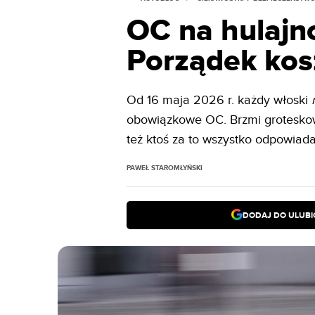
OC na hulajno
Porządek kos
Od 16 maja 2026 r. każdy włoski
obowiązkowe OC. Brzmi groteskow
też ktoś za to wszystko odpowiada
PAWEŁ STAROMŁYŃSKI
DODAJ DO ULUB