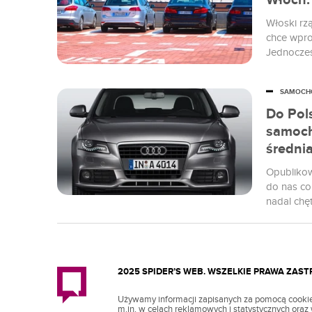
Włoch.
Włoski rz
chce wpro
Jednocześ
działań d
SAMOCH
Do Pol
samoch
średni
Opublikow
do nas co
nadal chęt
sprowadza
2025 SPIDER’S WEB. WSZELKIE PRAWA ZAS
Używamy informacji zapisanych za pomocą cookie
m.in. w celach reklamowych i statystycznych ora