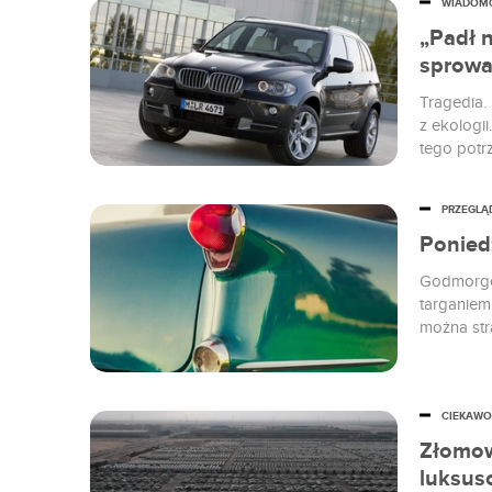
WIADOM
„Padł n
sprowa
Tragedia.
z ekologii
tego potr
przeczytaj
wiek spr
PRZEGLĄ
Poniedz
Godmorgon
targaniem 
można str
CIEKAWO
Złomow
luksus