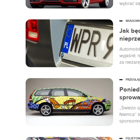
wybrać si
odpowiedn
WIADOM
Jak będ
nieprz
Automobil
wyjaśnił,
za niezare
PRZEGLĄ
Ponied
sprowa
„Świeżo s
Niemca” to
sponsorin
praktyczn
FELIETO