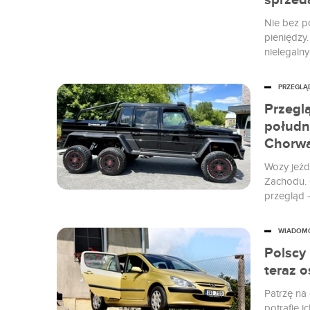
sprzed
Nie bez p
pieniędzy
nielegalny
Ukrainy w
PRZEGLĄ
Przegl
południ
Chorwac
Wozy jeżd
Zachodu. 
przegląd 
WIADOM
Polscy 
teraz 
Patrzę na 
potrafię i