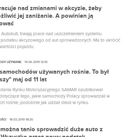
racuje nad zmianami w akcyzie, żeby
liwić jej zaniżanie. A powinien ją
dować
 Autokult, trwają prace nad uszczelnieniem systemu
 podatku akcyzowego od aut sprowadzonych. Ma to ukrócić
 wartości pojazdu.
ODY UŻYWANE
14.06.2019 12:10
 samochodów używanych rośnie. To był
szy" maj od 11 lat
Badania Rynku Motoryzacyjnego SAMAR opublikował
i dotyczące tego, jakie samochody Polacy sprowadzali w
rt rośnie, podobnie jak udział diesli w rynku.
OŚCI
18.02.2019 18:25
 można tanio sprowadzić duże auto z