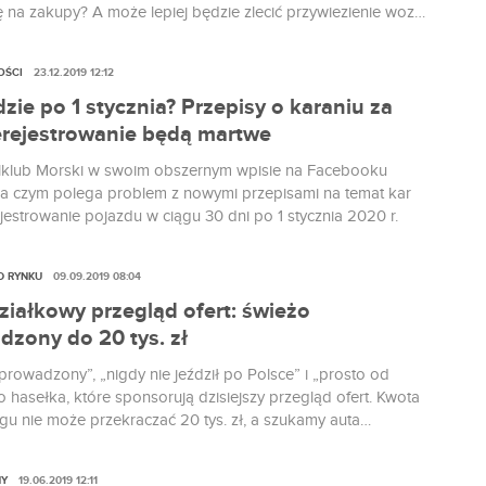
ę na zakupy? A może lepiej będzie zlecić przywiezienie wozu
iej firmie?
OŚCI
23.12.2019 12:12
zie po 1 stycznia? Przepisy o karaniu za
erejestrowanie będą martwe
klub Morski w swoim obszernym wpisie na Facebooku
 na czym polega problem z nowymi przepisami na temat kar
jestrowanie pojazdu w ciągu 30 dni po 1 stycznia 2020 r.
D RYNKU
09.09.2019 08:04
ziałkowy przegląd ofert: świeżo
dzony do 20 tys. zł
prowadzony”, „nigdy nie jeździł po Polsce” i „prosto od
 hasełka, które sponsorują dzisiejszy przegląd ofert. Kwota
gu nie może przekraczać 20 tys. zł, a szukamy auta
ego i rodzinnego, najlepiej kombi.
NY
19.06.2019 12:11