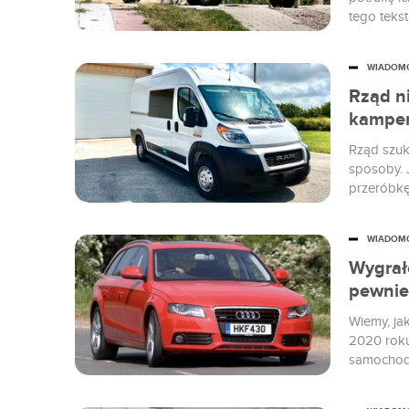
tego tekst
WIADOM
Rząd n
kamper
Rząd szuka
sposoby. 
przeróbkę
zmian jest
WIADOM
Wygrało
pewnie
Wiemy, ja
2020 roku
samochod