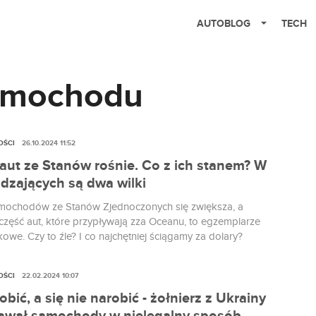
AUTOBLOG
TECH
amochodu
OŚCI
26.10.2024 11:52
 aut ze Stanów rośnie. Co z ich stanem? W
dzających są dwa wilki
mochodów ze Stanów Zjednoczonych się zwiększa, a
zęść aut, które przypływają zza Oceanu, to egzemplarze
we. Czy to źle? I co najchętniej ściągamy za dolary?
OŚCI
22.02.2024 10:07
obić, a się nie narobić - żołnierz z Ukrainy