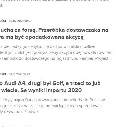
u.
OŚCI
03.02.2021 09:57
iucha za forsą. Przeróbka dostawczaka na
a ma być opodatkowana akcyzą
 pieniędzy gdzie tylko się da i na wszelkie możliwe
Jednym z nich jest pomysł, żeby akcyza obejmowała również
 samochodu dostawczego na pojazd typu kamper. Projekt
 już w Sejmie.
OŚCI
07.01.2021 18:22
 Audi A4, drugi był Golf, a trzeci to już
 wiecie. Są wyniki importu 2020
kie były najczęściej sprowadzane samochody do Polski w
 i jeszcze że w czasie pandemii lepiej było sprzedawać
y używane niż nowe.