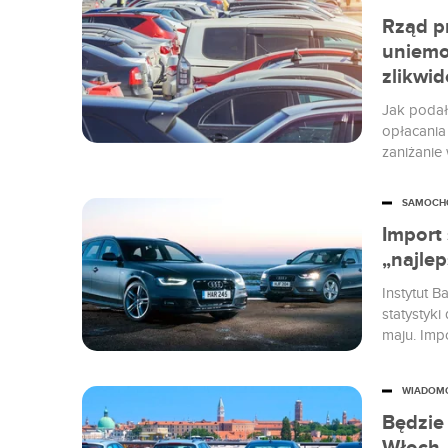
Rząd p
uniemoż
zlikwi
Jak podał
opłacania
zaniżanie
SAMOCH
Import
„najlep
Instytut 
statystyk
maju. Impo
WIADOM
Będzie