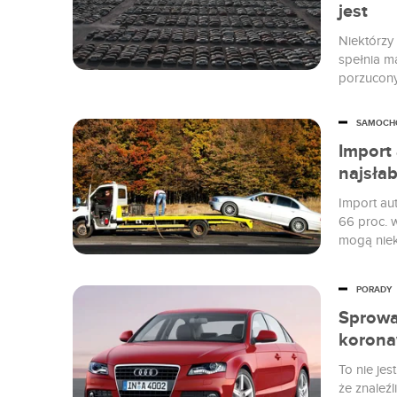
jest
Niektórzy
spełnia m
porzucon
SAMOCH
Import
najsłab
Import au
66 proc. 
mogą niek
PORADY
Sprowa
koronaw
To nie je
że znaleź