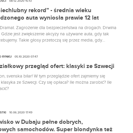
OŚCI
08.12.2020 15:13
iechlubny rekord” - średnia wieku
dzonego auta wyniosła prawie 12 lat
 Dramat. Zagrożenie dla bezpieczeństwa na drogach. Drwina
. Gdzie jest zwiększenie akcyzy na używane auta, gdy tak
zebujemy. Takie głosy przetoczą się przez media, gdy
ą najnowszy raport Samar o tym jak kształtuje się średni
owadzonego samochodu.
D RYNKU
05.10.2020 07:47
iałkowy przegląd ofert: klasyki ze Szwecji
, svenska bilar! W tym przeglądzie ofert zajmiemy się
klasyka ze Szwecji. Czy się opłaca? Ile można zarobić? Ile
acić?
STKI
10.06.2020 17:49
isko w Dubaju pełne dobrych,
owych samochodów. Super blondynka też