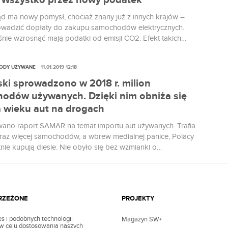
 Wszystko przez nowy podatek
ąd ma nowy pomysł, chociaż znany już z innych krajów –
wadzić dopłaty do zakupu samochodów elektrycznych.
nie wzrosnąć mają podatki od emisji CO2. Efekt takich
ość łatwo przewidzieć.
ODY UŻYWANE
11.01.2019 12:18
ski sprowadzono w 2018 r. milion
odów używanych. Dzięki nim obniża się
a wieku aut na drogach
ano raport SAMAR na temat importu aut używanych. Trafia
raz więcej samochodów, a wbrew medialnej panice, Polacy
nie kupują diesle. Nie obyło się bez wzmianki o
nych „starociach”. Tylko czy słusznie?
TRZEŻONE
PROJEKTY
s i podobnych technologii
Magazyn SW+
z w celu dostosowania naszych