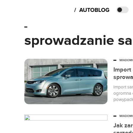
sprowadzanie s
WIADOM
Import
sprowa
Import sa
ogromna c
powypadko
WIADOM
Jak zar