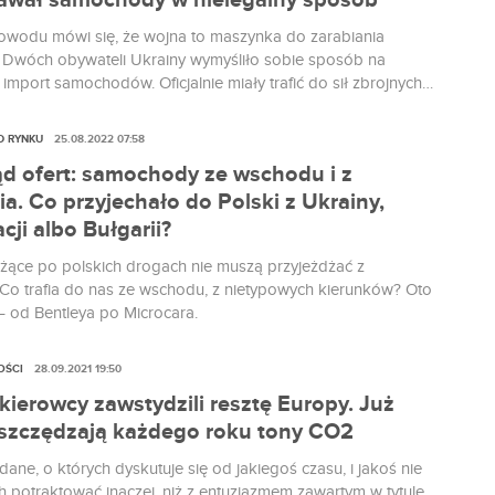
awał samochody w nielegalny sposób
owodu mówi się, że wojna to maszynka do zarabiania
. Dwóch obywateli Ukrainy wymyśliło sobie sposób na
 import samochodów. Oficjalnie miały trafić do sił zbrojnych
 ramach pomocy humanitarnej. Nieoficjalnie na handel.
D RYNKU
25.08.2022 07:58
ąd ofert: samochody ze wschodu i z
a. Co przyjechało do Polski z Ukrainy,
ji albo Bułgarii?
żące po polskich drogach nie muszą przyjeżdżać z
Co trafia do nas ze wschodu, z nietypowych kierunków? Oto
– od Bentleya po Microcara.
OŚCI
28.09.2021 19:50
kierowcy zawstydzili resztę Europy. Już
oszczędzają każdego roku tony CO2
dane, o których dyskutuje się od jakiegoś czasu, i jakoś nie
ch potraktować inaczej, niż z entuzjazmem zawartym w tytule