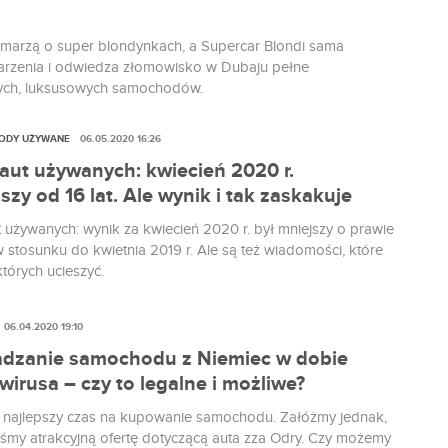
 marzą o super blondynkach, a Supercar Blondi sama
arzenia i odwiedza złomowisko w Dubaju pełne
ych, luksusowych samochodów.
ODY UŻYWANE
06.05.2020 16:26
 aut używanych: kwiecień 2020 r.
szy od 16 lat. Ale wynik i tak zaskakuje
t używanych: wynik za kwiecień 2020 r. był mniejszy o prawie
w stosunku do kwietnia 2019 r. Ale są też wiadomości, które
tórych ucieszyć.
06.04.2020 19:10
dzanie samochodu z Niemiec w dobie
irusa – czy to legalne i możliwe?
st najlepszy czas na kupowanie samochodu. Załóżmy jednak,
liśmy atrakcyjną ofertę dotyczącą auta zza Odry. Czy możemy