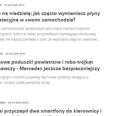
NY
14.06.2020 08:11
 na niedzielę: jak często wymieniasz płyny
atacyjne w swoim samochodzie?
 samochodzie spalinowym jest masa różnych płynów
cyjnych, które w wielu przypadkach wymagają okresowej
Ale nie każdy pamięta o tym, że wymiana oleju to zaledwie
TO
20.05.2019 14:11
owe poduszki powietrzne i robo-trójkąt
gawczy - Mercedes jeszcze bezpieczniejszy
yjnym modelu pojawiły się nowe systemy dbające o
 i innych użytkowników dróg.
OŚCI
04.04.2019 18:03
i przyczepił dwa smartfony do kierownicy i