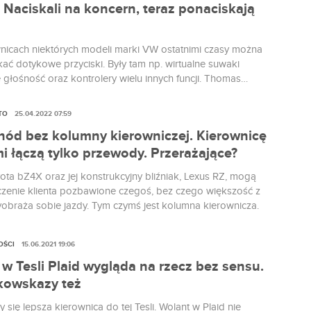
. Naciskali na koncern, teraz ponaciskają
nicach niektórych modeli marki VW ostatnimi czasy można
kać dotykowe przyciski. Były tam np. wirtualne suwaki
 głośność oraz kontrolery wielu innych funcji. Thomas
zef marki przyznał, że firma z nich zrezygnuje. Jak się
h działanie jest irytujące nie tylko dla mnie.
TO
25.04.2022 07:59
ód bez kolumny kierowniczej. Kierownicę
i łączą tylko przewody. Przerażające?
ta bZ4X oraz jej konstrukcyjny bliźniak, Lexus RZ, mogą
czenie klienta pozbawione czegoś, bez czego większość z
yobraża sobie jazdy. Tym czymś jest kolumna kierownicza.
OŚCI
15.06.2021 19:06
w Tesli Plaid wygląda na rzecz bez sensu.
kowskazy też
 się lepsza kierownica do tej Tesli. Wolant w Plaid nie