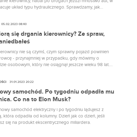
ie kierownicy, nadal po drogach jeździ mnóstwo aut, w
racuje układ typu hydraulicznego. Sprawdzamy, jak
 objawy awarii, gdy potencjalnym winowajcą jest pompa
ia kierownicy.
05.02.2023 08:40
orą się drgania kierownicy? Ze spraw,
zaniedbałeś
ierownicy nie są czymś, czym sprawny pojazd powinien
erowcę - przynajmniej w przypadku, gdy mówimy o
ie osobowym, który nie osiągnął jeszcze wieku 98 lat.
y więc, o czym może świadczyć taki objaw zaobserwowany
 warunkach.
OŚCI
31.01.2023 20:22
nowy samochód. Po tygodniu odpadła mu
nica. Co na to Elon Musk?
nowy samochód elektryczny i po tygodniu lądujesz z
, która odpadła od kolumny. Dzień jak co dzień, jeśli
sz się na produkt ekscentrycznego miliardera.