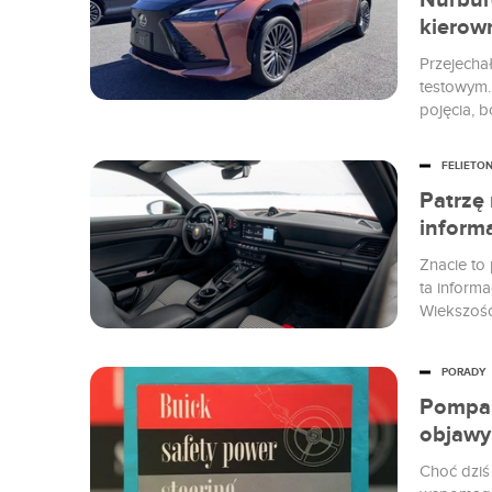
Nurburg
kierow
Przejecha
testowym.
pojęcia, b
FELIETO
Patrzę
inform
Znacie to
ta inform
Wiekszość
szczęście 
PORADY
Pompa 
objawy
Choć dziś