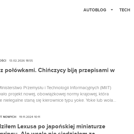
AUTOBLOG
TECH
OŚCI
13.02.2026 18:55
 z połówkami. Chińczycy biją przepisami w
inisterstwo Przemysłu i Technologii Informacyjnych (MIIT)
ało projekt nowej, obowiązkowej normy krajowej, która
e nielegalne staną się kierownice typu yoke. Yoke lub wolant.
la się kierownicę stosowaną w niektórych modelach Tesli. Z
 kształtami eksperymentuje m.in. Lexus. Chodzi o
UT NOWYCH
19.11.2024 10:11
nicę”, czyli uciętą konstrukcję, niczym w samolocie. Czy to
iekoniecznie. Kto jechał z yoke, ten...
ziłem Lexusa po japońskiej miniaturze