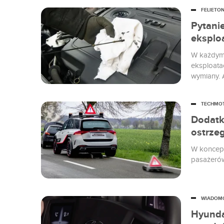
FELIETO
Pytanie
eksplo
W każdym
eksploata
wymiany. 
początek.
TECHMO
Dodatk
ostrze
W koncepc
pasażerów
WIADOM
Hyunda