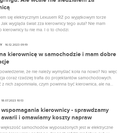
ringu. Ale wcale nie siedziałem za
nicą
łem się elektrycznym Lexusem RZ po wyjątkowym torze
 Jak wygląda świat zza kierownicy tego auta? Nie mam
o kierownicy tu nie ma. I o to chodzi.
NY
16.12.2023 09:19
 na kierownicę w samochodzie i mam dobre
acje
 powiedzenie, że nie należy wymyślać koła na nowo? No więc
acja coraz rzadziej trafia do projektantów samochodowych.
 z nich zapomniała, czym powinna być kierownica, ale na
jest nadzieja.
18.07.2023 10:13
wspomagania kierownicy - sprawdzamy
 awarii i omawiamy koszty napraw
 większość samochodów wyposażonych jest w elektryczne