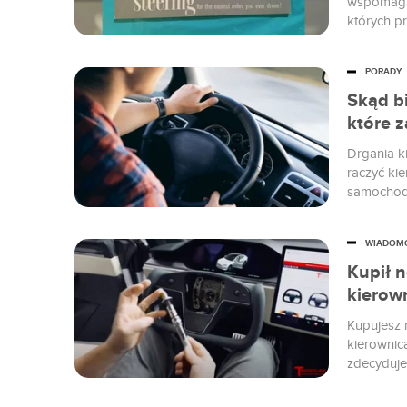
wspomagan
których p
rozpoznać
wspomagan
PORADY
Skąd bi
które 
Drgania k
raczyć ki
samochodz
Sprawdźm
w różnych
WIADOM
Kupił 
kierow
Kupujesz 
kierownicą
zdecyduje