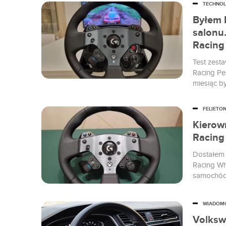
TECHNOL
Byłem 
salonu
Racing
Test zest
Racing Pe
miesiąc b
FELIETO
Kierow
Racing
Dostałem 
Racing Wh
samochód,
warte swoj
WIADOM
Volksw