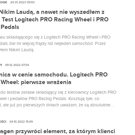
OGIE
24.01.2023 09:03
Nikim Laudą, a nawet nie wyszedłem z
. Test Logitech PRO Racing Wheel i PRO
 Pedals
awu składającego się z Logitech PRO Racing Wheel i PRO
dals dał mi więcej frajdy niż niejeden samochód. Przez
yłem Nikim Laudą.
NY
09.12.2022 07:54
nica w cenie samochodu. Logitech PRO
 Wheel: pierwsze wrażenia
do testów zestaw składający się z kierownicy Logitech PRO
eel i pedałów PRO Racing Pedals. Kosztują tyle, co
 ale już po pierwszych dniach uważam, że są absolutnie
ej ceny.
OŚCI
24.10.2022 15:09
agen przywróci element, za którym klienci