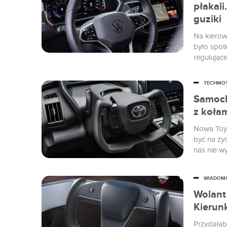
płakali
guziki
Na kierow
było spot
regulujące
Schäfer, s
okazuje, ic
TECHMO
Samoch
z kołam
Nowa Toyo
być na ży
nas nie w
WIADOM
Wolant 
Kierun
Przydałaby