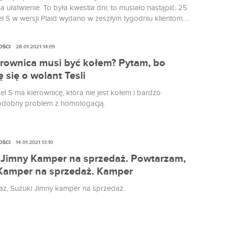
 ułatwienie. To była kwestia dni, to musiało nastąpić. 25
el S w wersji Plaid wydano w zeszłym tygodniu klientom.
e się filmów było nieuniknione. Liczyłem wprawdzie na pokaz
i w osiąganiu prędkości maksymalnej, chciałem dowiedzieć
OŚCI
28.01.2021 14:09
ilometrów Plaid przejedzie z Vmax lub ile razy pod rząd wersja
 w stanie osiągnąć 322 na km/h, ale nadszedł film zupełnie
erownica musi być kołem? Pytam, bo
 o tym, jak się steruje tym supersamochodem.
 się o wolant Tesli
l S ma kierownicę, która nie jest kołem i bardzo
dobny problem z homologacją.
OŚCI
14.01.2021 13:10
 Jimny Kamper na sprzedaż. Powtarzam,
Kamper na sprzedaż. Kamper
 raz, Suzuki Jimny kamper na sprzedaż.