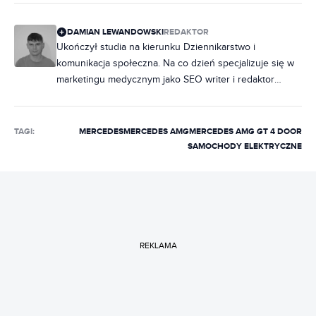
DAMIAN LEWANDOWSKI
REDAKTOR
Ukończył studia na kierunku Dziennikarstwo i
komunikacja społeczna. Na co dzień specjalizuje się w
marketingu medycznym jako SEO writer i redaktor
tekstu, ale to motoryzacja zajmuje specjalne miejsce w
jego sercu już od najmłodszych lat. W wolnych chwilach
rozwija pasję do fotografii, wykonując sesje zdjęciowe
TAGI:
MERCEDES
MERCEDES AMG
MERCEDES AMG GT 4 DOOR
samochodów sportowych. W swoim portfolio ma
SAMOCHODY ELEKTRYCZNE
dziesiątki współczesnych modeli Ferrari, Lamborghini i
Porsche. Kocha lotnictwo, dlatego weekendami potrafi
godzinami szybować po cyfrowym niebie.
REKLAMA