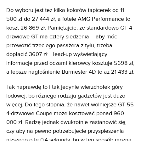
Do wyboru jest też kilka kolorów tapicerek od 11
500 zł do 27 444 zł, a fotele AMG Performance to
koszt 26 869 zł. Pamiętajcie, że standardowo GT 4-
drzwiowe GT ma cztery siedzenia – aby móc
przewozić trzeciego pasażera z tyłu, trzeba
dopłacić 3607 zł. Head-up wyświetlający
informacje przed oczami kierowcy kosztuje 5698 zł,
a lepsze nagłośnienie Burmester 4D to aż 21 433 zł.
Tak naprawdę to i tak jedynie wierzchołek góry
lodowej, bo różnego rodzaju gadżetów jest dużo
więcej. Do tego stopnia, że nawet wolniejsze GT 55
4-drzwiowe Coupe może kosztować ponad 960
000 zł. Radzę jednak dwukrotnie zastanowić się,
czy aby na pewno potrzebujecie przyspieszenia
niższego o te 0,4 sekundy, bo w ten sposób można