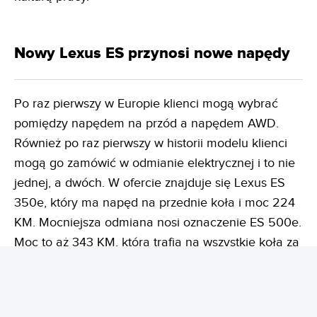
Nowy Lexus ES przynosi nowe napędy
Po raz pierwszy w Europie klienci mogą wybrać
pomiędzy napędem na przód a napędem AWD.
Również po raz pierwszy w historii modelu klienci
mogą go zamówić w odmianie elektrycznej i to nie
jednej, a dwóch. W ofercie znajduje się Lexus ES
350e, który ma napęd na przednie koła i moc 224
KM. Mocniejsza odmiana nosi oznaczenie ES 500e.
Moc to aż 343 KM, która trafia na wszystkie koła za
sprawą napędu DIRECT4. To jednocześnie
najmocniejszy Lexus ES w historii marki. Do setki
rozpędza się w 5,7 s.