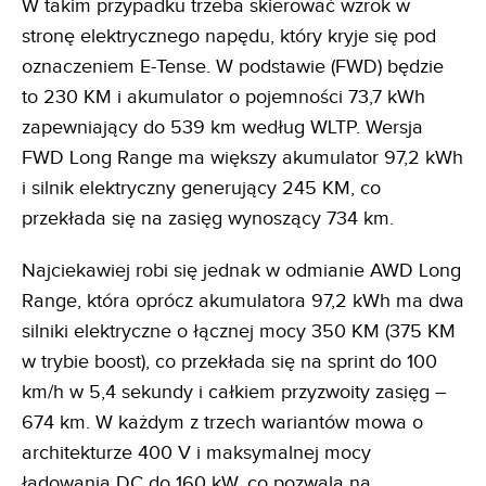
W takim przypadku trzeba skierować wzrok w
stronę elektrycznego napędu, który kryje się pod
oznaczeniem E-Tense. W podstawie (FWD) będzie
to 230 KM i akumulator o pojemności 73,7 kWh
zapewniający do 539 km według WLTP. Wersja
FWD Long Range ma większy akumulator 97,2 kWh
i silnik elektryczny generujący 245 KM, co
przekłada się na zasięg wynoszący 734 km.
Najciekawiej robi się jednak w odmianie AWD Long
Range, która oprócz akumulatora 97,2 kWh ma dwa
silniki elektryczne o łącznej mocy 350 KM (375 KM
w trybie boost), co przekłada się na sprint do 100
km/h w 5,4 sekundy i całkiem przyzwoity zasięg –
674 km. W każdym z trzech wariantów mowa o
architekturze 400 V i maksymalnej mocy
ładowania DC do 160 kW, co pozwala na