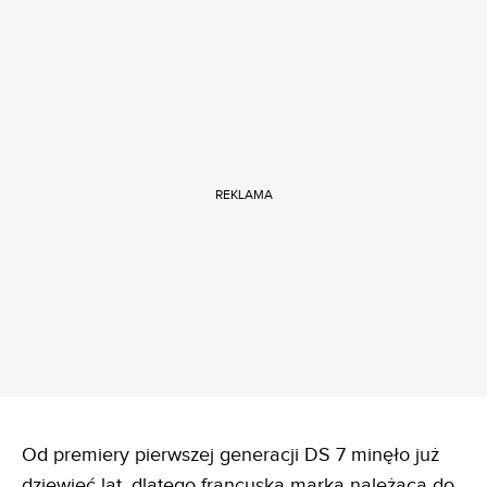
REKLAMA
Od premiery pierwszej generacji DS 7 minęło już
dziewięć lat, dlatego francuska marka należąca do