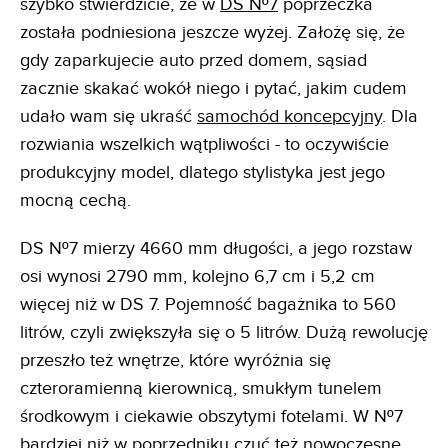
szybko stwierdzicie, że w
DS Nº7
poprzeczka
została podniesiona jeszcze wyżej. Założę się, że
gdy zaparkujecie auto przed domem, sąsiad
zacznie skakać wokół niego i pytać, jakim cudem
udało wam się ukraść
samochód koncepcyjny
. Dla
rozwiania wszelkich wątpliwości - to oczywiście
produkcyjny model, dlatego stylistyka jest jego
mocną cechą.
DS Nº7 mierzy 4660 mm długości, a jego rozstaw
osi wynosi 2790 mm, kolejno 6,7 cm i 5,2 cm
więcej niż w DS 7. Pojemność bagażnika to 560
litrów, czyli zwiększyła się o 5 litrów. Dużą rewolucję
przeszło też wnętrze, które wyróżnia się
czteroramienną kierownicą, smukłym tunelem
środkowym i ciekawie obszytymi fotelami. W Nº7
bardziej niż w poprzedniku czuć też nowoczesne