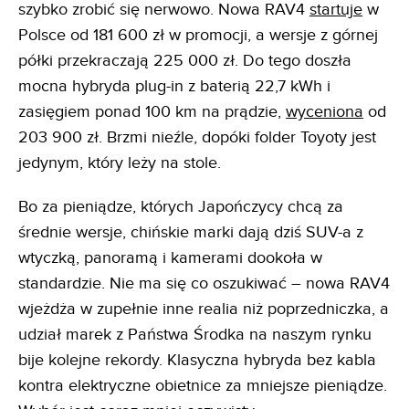
szybko zrobić się nerwowo. Nowa RAV4
startuje
w
Polsce od 181 600 zł w promocji, a wersje z górnej
półki przekraczają 225 000 zł. Do tego doszła
mocna hybryda plug-in z baterią 22,7 kWh i
zasięgiem ponad 100 km na prądzie,
wyceniona
od
203 900 zł. Brzmi nieźle, dopóki folder Toyoty jest
jedynym, który leży na stole.
Bo za pieniądze, których Japończycy chcą za
średnie wersje, chińskie marki dają dziś SUV-a z
wtyczką, panoramą i kamerami dookoła w
standardzie. Nie ma się co oszukiwać – nowa RAV4
wjeżdża w zupełnie inne realia niż poprzedniczka, a
udział marek z Państwa Środka na naszym rynku
bije kolejne rekordy. Klasyczna hybryda bez kabla
kontra elektryczne obietnice za mniejsze pieniądze.