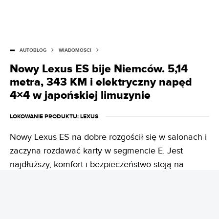
oraz zmianach w prawie, które bezpośrednio wpływają
na motoryzacyjny świat. Obudzony w nocy potrafi
wymienić zalety poszczególnych silników niemieckiej
marki. Potrafi wydobyć z czeluści internetu informację
na dowolny temat. Jeździ ostatnim klasycznym BMW, ale
AUTOBLOG
WIADOMOŚCI
nocami marzy o BMW X6.
Nowy Lexus ES bije Niemców. 5,14
metra, 343 KM i elektryczny napęd
4×4 w japońskiej limuzynie
LOKOWANIE PRODUKTU
: LEXUS
Nowy Lexus ES na dobre rozgościł się w salonach i
zaczyna rozdawać karty w segmencie E. Jest
najdłuższy, komfort i bezpieczeństwo stoją na
poziomie, który wyznacza nowe rynkowe standardy.
Co sprawia, że nowy Lexus ES uderza w wielką
niemiecką trójkę?