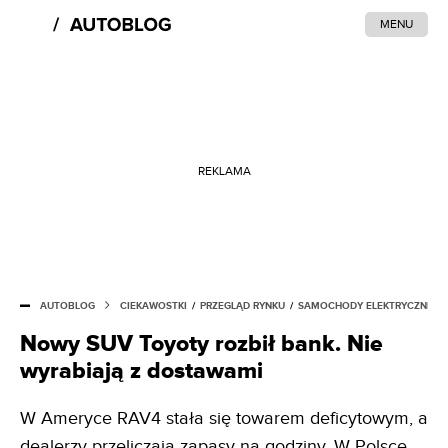
MENU
REKLAMA
AUTOBLOG
CIEKAWOSTKI
/
PRZEGLĄD RYNKU
/
SAMOCHODY ELEKTRYCZNE
Nowy SUV Toyoty rozbił bank. Nie
wyrabiają z dostawami
W Ameryce RAV4 stała się towarem deficytowym, a
dealerzy przeliczają zapasy na godziny. W Polsce