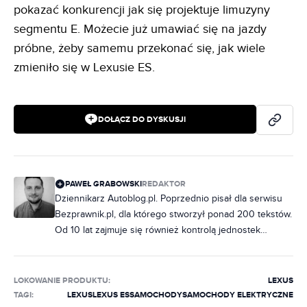
pokazać konkurencji jak się projektuje limuzyny
segmentu E. Możecie już umawiać się na jazdy
próbne, żeby samemu przekonać się, jak wiele
zmieniło się w Lexusie ES.
DOŁĄCZ DO DYSKUSJI
PAWEŁ GRABOWSKI
REDAKTOR
Dziennikarz Autoblog.pl. Poprzednio pisał dla serwisu
Bezprawnik.pl, dla którego stworzył ponad 200 tekstów.
Od 10 lat zajmuje się również kontrolą jednostek
samorządowych, ale od zawsze jego marzeniem było
pisać na tematy motoryzacyjne. Do redakcji dołączył w
październiku 2020 r. Specjalizuje się w zdjęciach
LOKOWANIE PRODUKTU
:
LEXUS
szpiegowskich, wizualizacjach, modelach marki BMW
TAGI:
LEXUS
LEXUS ES
SAMOCHODY
SAMOCHODY ELEKTRYCZNE