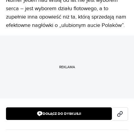
Numer jeden nad Wisłą od lat nie jest wyborem
serca – jest wyborem działu flotowego, a to
zupełnie inna opowieść niż ta, którą sprzedają nam
efektowne nagłówki o „ulubionym aucie Polaków”.
REKLAMA
DOŁĄCZ DO DYSKUSJI