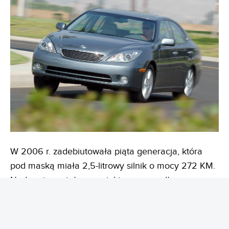
W 2006 r. zadebiutowała piąta generacja, która
pod maską miała 2,5-litrowy silnik o mocy 272 KM.
Nadwozie zostało zaprojektowane według nowego
języka stylistycznego L-finesse, który wręcz kipiał
emocjami. Lexus ES wyróżniał się systemem
informacyjno-rozrywkowym G-BOOK, nawigacją