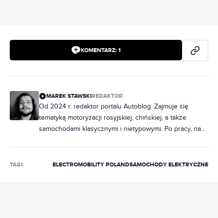
KOMENTARZ:
1
MAREK STAWSKI
REDAKTOR
Od 2024 r. redaktor portalu Autoblog. Zajmuje się
tematyką motoryzacji rosyjskiej, chińskiej, a także
samochodami klasycznymi i nietypowymi. Po pracy, na
imprezach porywa towarzystwo ciekawostkami o
fabrycznych oznaczeniach radzieckich samochodów.
Miłośnik włoskiej motoryzacji, hawajskich koszul i
TAGI:
ELECTROMOBILITY POLAND
SAMOCHODY ELEKTRYCZNE
wszystkiego, co smakuje miętą.