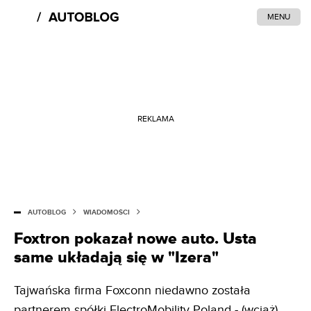
MENU
REKLAMA
AUTOBLOG
WIADOMOŚCI
Foxtron pokazał nowe auto. Usta
same układają się w "Izera"
Tajwańska firma Foxconn niedawno została
partnerem spółki ElectroMobility Poland - (wciąż)