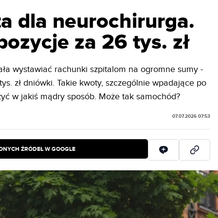
a dla neurochirurga.
ozycje za 26 tys. zł
ła wystawiać rachunki szpitalom na ogromne sumy -
tys. zł dniówki. Takie kwoty, szczególnie wpadające po
ężyć w jakiś mądry sposób. Może tak samochód?
07.07.2026 07:53
IONYCH ŹRÓDEŁ W GOOGLE