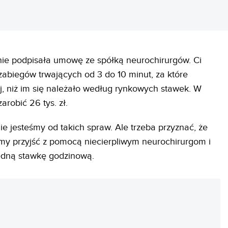
lnie podpisała umowę ze spółką neurochirurgów. Ci
zabiegów trwających od 3 do 10 minut, za które
ej, niż im się należało według rynkowych stawek. W
arobić 26 tys. zł.
ie jesteśmy od takich spraw. Ale trzeba przyznać, że
śmy przyjść z pomocą niecierpliwym neurochirurgom i
dną stawkę godzinową.
REKLAMA