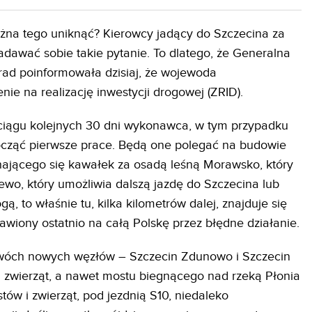
ożna tego uniknąć? Kierowcy jadący do Szczecina za
zadawać sobie takie pytanie. To dlatego, że Generalna
rad poinformowała dzisiaj, że wojewoda
ie na realizację inwestycji drogowej (ZRID).
eciągu kolejnych 30 dni wykonawca, w tym przypadku
ocząć pierwsze prace. Będą one polegać na budowie
nającego się kawałek za osadą leśną Morawsko, który
ewo, który umożliwia dalszą jazdę do Szczecina lub
ą, to właśnie tu, kilka kilometrów dalej, znajduje się
awiony ostatnio na całą Polskę przez błędne działanie.
dwóch nowych węzłów – Szczecin Zdunowo i Szczecin
a zwierząt, a nawet mostu biegnącego nad rzeką Płonia
tów i zwierząt, pod jezdnią S10, niedaleko