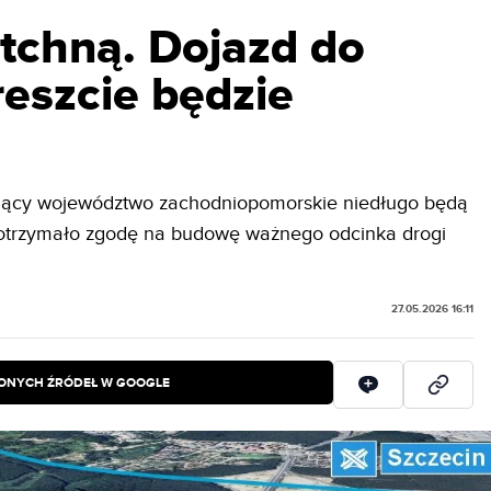
tchną. Dojazd do
reszcie będzie
ający województwo zachodniopomorskie niedługo będą
 otrzymało zgodę na budowę ważnego odcinka drogi
27.05.2026 16:11
IONYCH ŹRÓDEŁ W GOOGLE