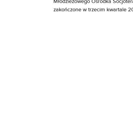
Młodzieżowego Ośrodka Socjoterap
zakończone w trzecim kwartale 202