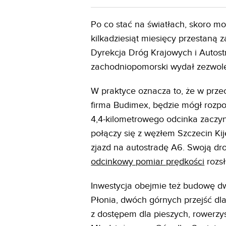
Po co stać na światłach, skoro m
kilkadziesiąt miesięcy przestaną 
Dyrekcja Dróg Krajowych i Autost
zachodniopomorski wydał zezwolen
W praktyce oznacza to, że w prz
firma Budimex, będzie mógł rozp
4,4-kilometrowego odcinka zaczy
połączy się z węzłem Szczecin Kij
zjazd na autostradę A6. Swoją drog
odcinkowy pomiar prędkości
rozsł
Inwestycja obejmie też budowę 
Płonia, dwóch górnych przejść dl
z dostępem dla pieszych, rowerzys