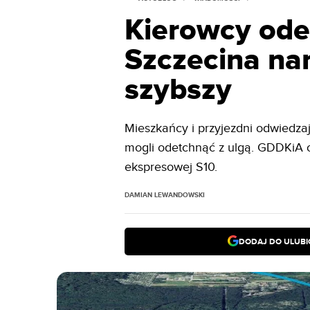
Kierowcy ode
Szczecina na
szybszy
Mieszkańcy i przyjezdni odwiedz
mogli odetchnąć z ulgą. GDDKiA
ekspresowej S10.
DAMIAN LEWANDOWSKI
DODAJ DO ULUB