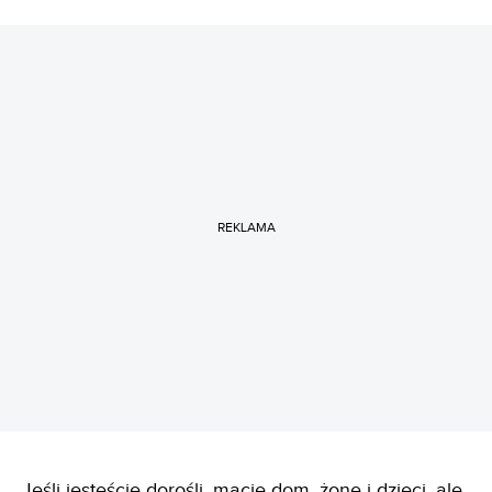
REKLAMA
Jeśli jesteście dorośli, macie dom, żonę i dzieci, ale