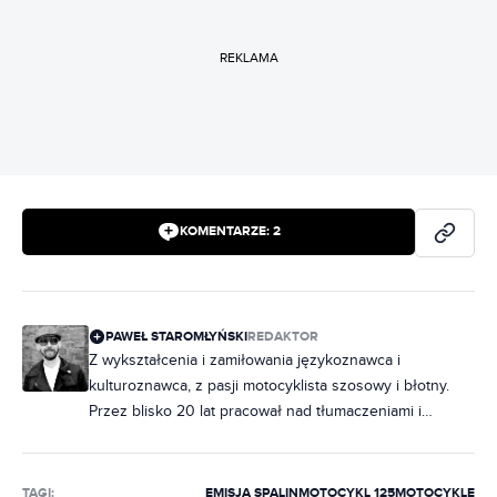
REKLAMA
KOMENTARZE:
2
PAWEŁ STAROMŁYŃSKI
REDAKTOR
Z wykształcenia i zamiłowania językoznawca i
kulturoznawca, z pasji motocyklista szosowy i błotny.
Przez blisko 20 lat pracował nad tłumaczeniami i
lokalizacją treści dla największych firm z szerokiego
wachlarza branż, na czele z automotive. Na koncie ma
współpracę m.in. ze Światem Motocykli, jako autor i
TAGI:
EMISJA SPALIN
MOTOCYKL 125
MOTOCYKLE