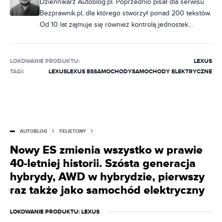
Dziennikarz Autoblog.pl. Poprzednio pisał dla serwisu
Bezprawnik.pl, dla którego stworzył ponad 200 tekstów.
Od 10 lat zajmuje się również kontrolą jednostek
samorządowych, ale od zawsze jego marzeniem było
pisać na tematy motoryzacyjne. Do redakcji dołączył w
październiku 2020 r. Specjalizuje się w zdjęciach
LOKOWANIE PRODUKTU
:
LEXUS
szpiegowskich, wizualizacjach, modelach marki BMW
TAGI:
LEXUS
LEXUS ES
SAMOCHODY
SAMOCHODY ELEKTRYCZNE
oraz zmianach w prawie, które bezpośrednio wpływają
na motoryzacyjny świat. Obudzony w nocy potrafi
wymienić zalety poszczególnych silników niemieckiej
marki. Potrafi wydobyć z czeluści internetu informację
na dowolny temat. Jeździ ostatnim klasycznym BMW, ale
AUTOBLOG
FELIETONY
nocami marzy o BMW X6.
Nowy ES zmienia wszystko w prawie
40-letniej historii. Szósta generacja
hybrydy, AWD w hybrydzie, pierwszy
raz także jako samochód elektryczny
LOKOWANIE PRODUKTU
: LEXUS