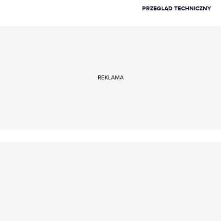
korektor. Fan motoryzacyjnej Japonii, chociaż prywatnie
PRZEGLĄD TECHNICZNY
maltretuje swojego ukochanego Citroena C2 VTS (nie
sprzeda, będzie robił). Z poczucia misji wspomaga
organizacje pozarządowe w walce z dezinformacją.
REKLAMA