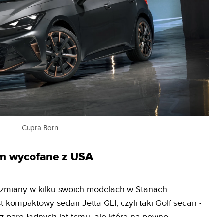
Cupra Born
em wycofane z USA
zmiany w kilku swoich modelach w Stanach
 kompaktowy sedan Jetta GLI, czyli taki Golf sedan -
ż parę ładnych lat temu, ale które na pewno