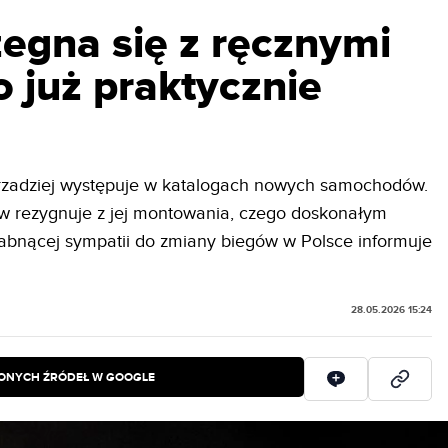
egna się z ręcznymi
o już praktycznie
rzadziej występuje w katalogach nowych samochodów.
w rezygnuje z jej montowania, czego doskonałym
abnącej sympatii do zmiany biegów w Polsce informuje
28.05.2026 15:24
IONYCH ŹRÓDEŁ W GOOGLE