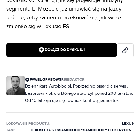
pokazać konkurencji jak się projektuje limuzyny
segmentu E. Możecie już umawiać się na jazdy
próbne, żeby samemu przekonać się, jak wiele
zmieniło się w Lexusie ES.
DOŁĄCZ DO DYSKUSJI
PAWEŁ GRABOWSKI
REDAKTOR
Dziennikarz Autoblog.pl. Poprzednio pisał dla serwisu
Bezprawnik.pl, dla którego stworzył ponad 200 tekstów.
Od 10 lat zajmuje się również kontrolą jednostek
samorządowych, ale od zawsze jego marzeniem było
pisać na tematy motoryzacyjne. Do redakcji dołączył w
październiku 2020 r. Specjalizuje się w zdjęciach
LOKOWANIE PRODUKTU
:
LEXUS
szpiegowskich, wizualizacjach, modelach marki BMW
TAGI:
LEXUS
LEXUS ES
SAMOCHODY
SAMOCHODY ELEKTRYCZNE
oraz zmianach w prawie, które bezpośrednio wpływają