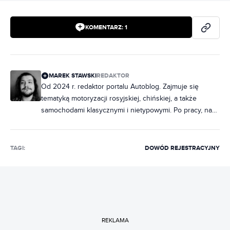
KOMENTARZ:
1
MAREK STAWSKI
REDAKTOR
Od 2024 r. redaktor portalu Autoblog. Zajmuje się
tematyką motoryzacji rosyjskiej, chińskiej, a także
samochodami klasycznymi i nietypowymi. Po pracy, na
imprezach porywa towarzystwo ciekawostkami o
fabrycznych oznaczeniach radzieckich samochodów.
Miłośnik włoskiej motoryzacji, hawajskich koszul i
TAGI:
DOWÓD REJESTRACYJNY
wszystkiego, co smakuje miętą.
REKLAMA