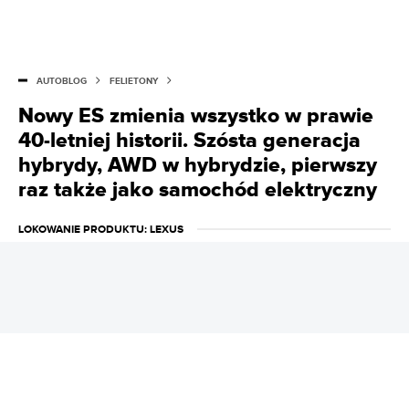
na motoryzacyjny świat. Obudzony w nocy potrafi
wymienić zalety poszczególnych silników niemieckiej
marki. Potrafi wydobyć z czeluści internetu informację
na dowolny temat. Jeździ ostatnim klasycznym BMW, ale
AUTOBLOG
FELIETONY
nocami marzy o BMW X6.
Nowy ES zmienia wszystko w prawie
40-letniej historii. Szósta generacja
hybrydy, AWD w hybrydzie, pierwszy
raz także jako samochód elektryczny
LOKOWANIE PRODUKTU
: LEXUS
Nowy Lexus ES wprowadza tak dużo nowości, że
nie można mówić o ewolucji, tylko o rewolucji. Od
37 lat modele ES wyznaczają standardy w
segmencie i przynoszą nowości. Jak wyglądała
droga Lexusa ES przez prawie cztery dekady?