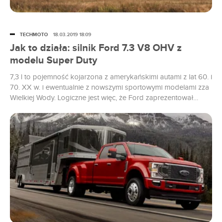
TECHMOTO
18.03.2019 18:09
Jak to działa: silnik Ford 7.3 V8 OHV z
modelu Super Duty
7,3 l to pojemność kojarzona z amerykańskimi autami z lat 60. i
70. XX w. i ewentualnie z nowszymi sportowymi modelami zza
Wielkiej Wody. Logiczne jest więc, że Ford zaprezentował
zupełnie nowy silnik o takiej pojemności. Wolnossący. Aha, i
ma rozrząd umieszczony w bloku. Przepraszam, który mamy
rok?