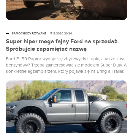
SAMOCHODY UŻYWANE
17.12.2020 20:24
Super hiper mega fajny Ford na sprzedaż.
Spróbujcie zapamiętać nazwę
Ford F-150 Raptor wydaje się zbyt zwykły i nijaki, a także zbyt
benzynowy? Trzeba zainteresować się modelem Super Duty. A
konkretnie egzemplarzem, który pojawił się na Bring a Trailer.