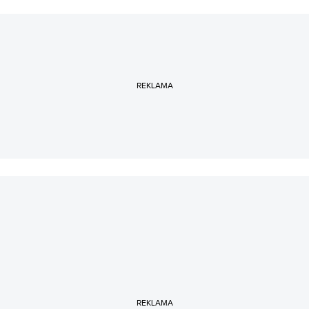
dziennikarzem motoryzacyjnym i mu się udało. Pracował
i wciąż współpracuje z DEKRA, a gdy nie ma go na
Autoblogu, to jeździ po Polsce przeprowadzając audyty.
REKLAMA
REKLAMA