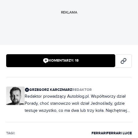
REKLAMA
KOMENTARZY:
18
GRZEGORZ KARCZMARZ
REDAKTOR
Redaktor prowadzący Autoblog.pl. Współtworzy dział
Porady, choć stanowczo woli dział Jednoślady, gdzie
testuje wszystko, co ma dwa lub trzy koła. Najchętniej
jeździłby na co dzień Piaggio Ape, bo uważa, że koła z
doczepionym dachem to wystarczający środek
transportu. W połowie życia postanowił zostać
TAGI:
FERRARI
FERRARI LUCE