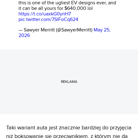
this is one of the ugliest EV designs ever, and
it can be all yours for $640,000 lol
https://t.co/uaxkG0ynH7
pic.twitter.com/7SlFoCq624
— Sawyer Merritt (@SawyerMerritt)
May 25,
2026
REKLAMA
Taki wariant auta jest znacznie bardziej do przyjęcia
niż boksowanie się przeciwnikiem, z którym nie da