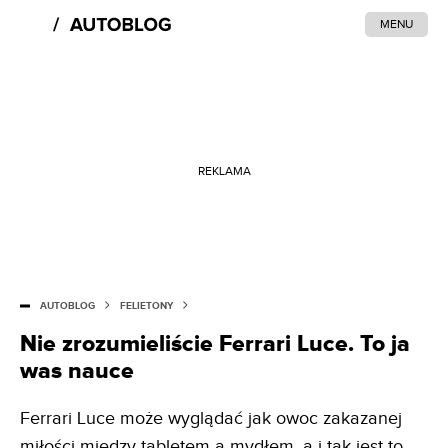
MENU
REKLAMA
AUTOBLOG
FELIETONY
Nie zrozumieliście Ferrari Luce. To ja
was nauce
Ferrari Luce może wyglądać jak owoc zakazanej
miłości między tabletem a mydłem, a i tak jest to