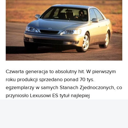
Czwarta generacja to absolutny hit. W pierwszym
roku produkcji sprzedano ponad 70 tys.
egzemplarzy w samych Stanach Zjednoczonych, co
przyniosło Lexusowi ES tytuł najlepiej
sprzedającego się luksusowego samochodu w tym
kraju. Trudno się temu dziwić, bo samochód nie
dość, że do dzisiaj wygląda świetnie, to
wyposażenie przyprawiało o zawrót głowy. Nie