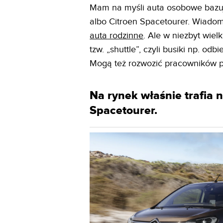
Mam na myśli auta osobowe bazuj
albo Citroen Spacetourer. Wiadom
auta rodzinne
. Ale w niezbyt wiel
tzw. „shuttle”, czyli busiki np. odb
Mogą też rozwozić pracowników p
Na rynek właśnie trafia 
Spacetourer.