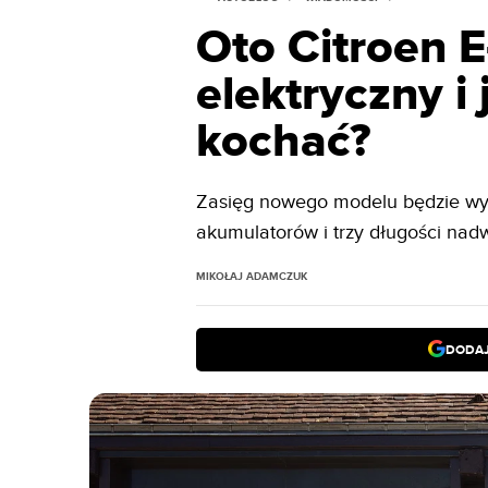
Oto Citroen E
elektryczny i
kochać?
Zasięg nowego modelu będzie wyn
akumulatorów i trzy długości nad
MIKOŁAJ ADAMCZUK
DODAJ