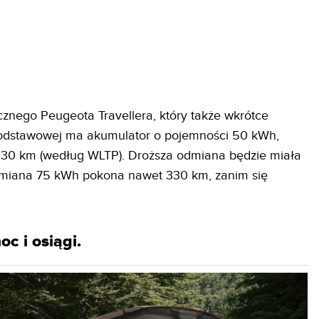
ycznego Peugeota Travellera, który także wkrótce
 podstawowej ma akumulator o pojemności 50 kWh,
 230 km (według WLTP). Droższa odmiana będzie miała
dmiana 75 kWh pokona nawet 330 km, zanim się
c i osiągi.