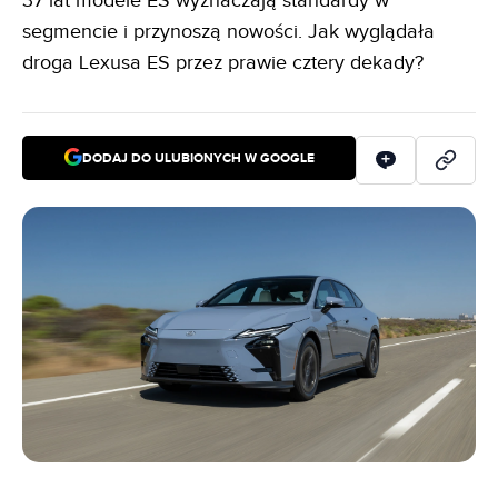
37 lat modele ES wyznaczają standardy w
segmencie i przynoszą nowości. Jak wyglądała
droga Lexusa ES przez prawie cztery dekady?
DODAJ DO ULUBIONYCH W GOOGLE