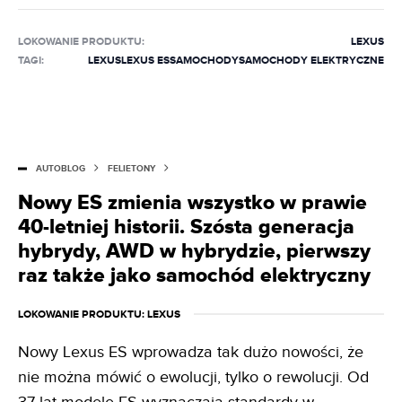
pisać na tematy motoryzacyjne. Do redakcji dołączył w
październiku 2020 r. Specjalizuje się w zdjęciach
LOKOWANIE PRODUKTU
:
LEXUS
szpiegowskich, wizualizacjach, modelach marki BMW
TAGI:
LEXUS
LEXUS ES
SAMOCHODY
SAMOCHODY ELEKTRYCZNE
oraz zmianach w prawie, które bezpośrednio wpływają
na motoryzacyjny świat. Obudzony w nocy potrafi
wymienić zalety poszczególnych silników niemieckiej
marki. Potrafi wydobyć z czeluści internetu informację
na dowolny temat. Jeździ ostatnim klasycznym BMW, ale
AUTOBLOG
FELIETONY
nocami marzy o BMW X6.
Nowy ES zmienia wszystko w prawie
40-letniej historii. Szósta generacja
hybrydy, AWD w hybrydzie, pierwszy
raz także jako samochód elektryczny
LOKOWANIE PRODUKTU
: LEXUS
Nowy Lexus ES wprowadza tak dużo nowości, że
nie można mówić o ewolucji, tylko o rewolucji. Od