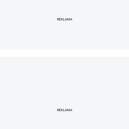
organizacje pozarządowe w walce z dezinformacją.
REKLAMA
REKLAMA