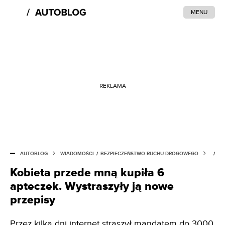
MENU
REKLAMA
AUTOBLOG
WIADOMOŚCI
/
BEZPIECZEŃSTWO RUCHU DROGOWEGO
/
Kobieta przede mną kupiła 6
apteczek. Wystraszyły ją nowe
przepisy
Przez kilka dni internet straszył mandatem do 3000