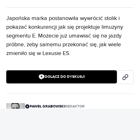
Japońska marka postanowiła wywrócić stolik i
pokazać konkurencji jak się projektuje limuzyny
segmentu E. Możecie już umawiać się na jazdy
próbne, żeby samemu przekonać się, jak wiele
zmieniło się w Lexusie ES.
DOŁĄCZ DO DYSKUSJI
PAWEŁ GRABOWSKI
REDAKTOR
Dziennikarz Autoblog.pl. Poprzednio pisał dla serwisu
Bezprawnik.pl, dla którego stworzył ponad 200 tekstów.
Od 10 lat zajmuje się również kontrolą jednostek
samorządowych, ale od zawsze jego marzeniem było