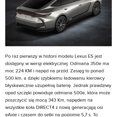
Po raz pierwszy w historii modelu Lexus ES jest
dostępny w wersji elektrycznej. Odmiana 350e ma
moc 224 KM i napęd na przód. Zasięg to ponad
500 km, a dzięki szybkiemu ładowaniu kierowcy
błyskawicznie uzupełnią baterię. Jednak prawdziwy
opad szczęki powoduje odmiana 500e, która może
poszczycić się mocą 343 Km, napędem na
wszystkie koła DIRECT4 z nową generacjąją osi
eAxle i czasem do setki na poziomie 5,7 s. To