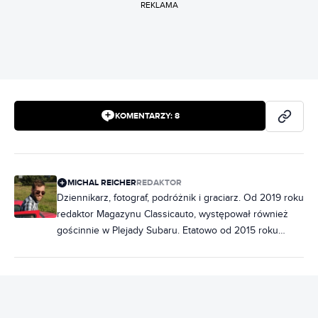
REKLAMA
KOMENTARZY:
8
MICHAL REICHER
REDAKTOR
Dziennikarz, fotograf, podróżnik i graciarz. Od 2019 roku
redaktor Magazynu Classicauto, występował również
gościnnie w Plejady Subaru. Etatowo od 2015 roku
instruktor nauki jazdy, od 2018 roku w warszawskiej
szkole GazeLka, gdzie uczy młodych ludzi graciarstwa
od podstaw. Pomiędzy wierszami biega z aparatem po
obskurnej i zapadłej Polsce, publikując swe zdjęcia na
instagramowym profilu Polska w ruinie. Czasami zabawia