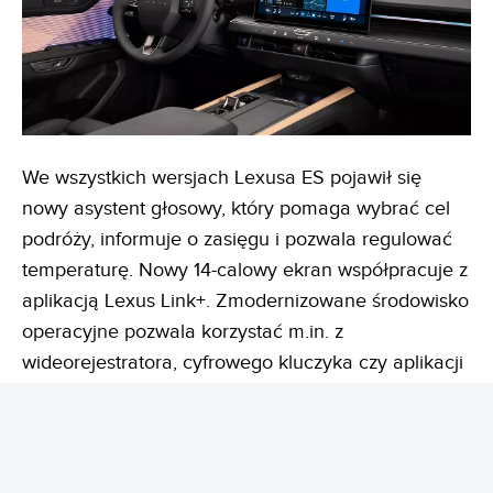
We wszystkich wersjach Lexusa ES pojawił się
nowy asystent głosowy, który pomaga wybrać cel
podróży, informuje o zasięgu i pozwala regulować
temperaturę. Nowy 14-calowy ekran współpracuje z
aplikacją Lexus Link+. Zmodernizowane środowisko
operacyjne pozwala korzystać m.in. z
wideorejestratora, cyfrowego kluczyka czy aplikacji
muzycznych (w subskrypcji). Nie zabrakło dostępu
do map Google z bieżącymi informacjami o
natężeniu ruchu. W elektrycznych wersjach system
nawigacji uwzględnia stacje ładowania. Za