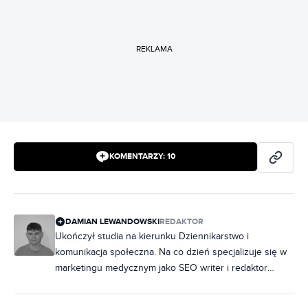
REKLAMA
KOMENTARZY:
10
DAMIAN LEWANDOWSKI
REDAKTOR
Ukończył studia na kierunku Dziennikarstwo i
komunikacja społeczna. Na co dzień specjalizuje się w
marketingu medycznym jako SEO writer i redaktor
tekstu, ale to motoryzacja zajmuje specjalne miejsce w
jego sercu już od najmłodszych lat. W wolnych chwilach