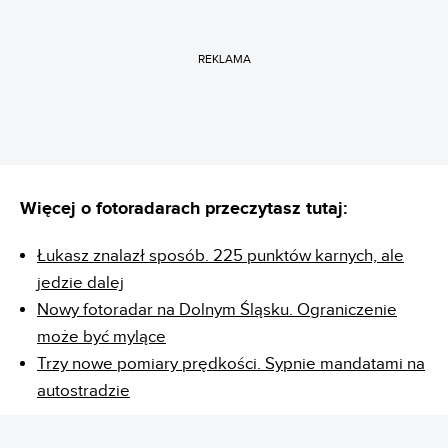
REKLAMA
Więcej o fotoradarach przeczytasz tutaj:
Łukasz znalazł sposób. 225 punktów karnych, ale
jedzie dalej
Nowy fotoradar na Dolnym Śląsku. Ograniczenie
może być mylące
Trzy nowe pomiary prędkości. Sypnie mandatami na
autostradzie